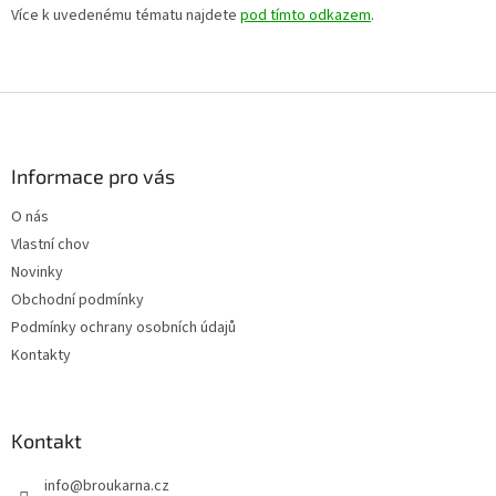
Více k uvedenému tématu najdete
pod tímto odkazem
.
Z
á
p
a
Informace pro vás
t
O nás
í
Vlastní chov
Novinky
Obchodní podmínky
Podmínky ochrany osobních údajů
Kontakty
Kontakt
info
@
broukarna.cz