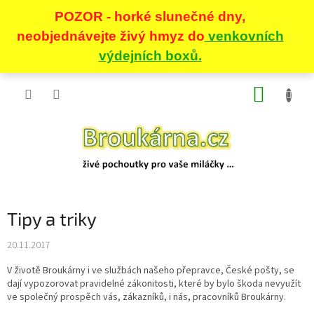
Přejít
NÁKUP
na
obsah
KOŠÍK
Tipy a triky
20.11.2017
V životě Broukárny i ve službách našeho přepravce, České pošty, se
dají vypozorovat pravidelné zákonitosti, které by bylo škoda nevyužít
ve společný prospěch vás, zákazníků, i nás, pracovníků Broukárny.