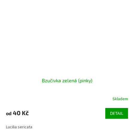
Bzučivka zelená (pinky)
Skladem
Průměrné
hodnocení
produktu
40 Kč
od
DETAIL
je
5,0
Lucilia sericata
z
5