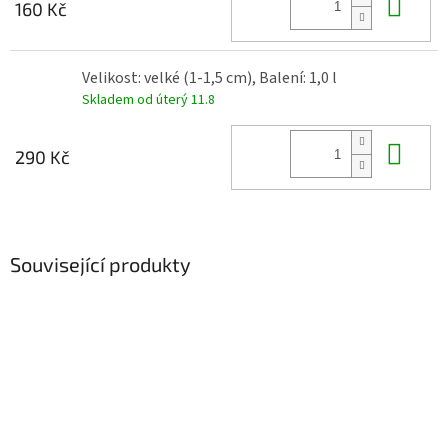
Do 
160 Kč
Velikost: velké (1-1,5 cm), Balení: 1,0 l
Skladem od úterý 11.8
Do 
290 Kč
Související produkty