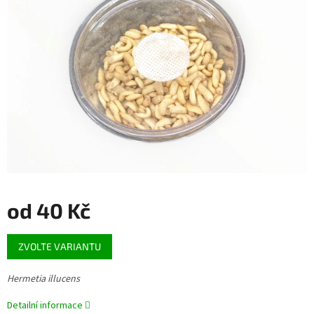
5
hvězdiček.
od
40 Kč
Měrná
ZVOLTE VARIANTU
cena:
Hermetia illucens
Detailní informace