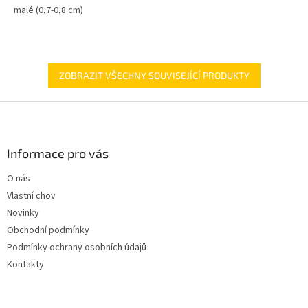
malé (0,7-0,8 cm)
hvězdiček.
ZOBRAZIT VŠECHNY SOUVISEJÍCÍ PRODUKTY
Z
á
p
a
Informace pro vás
t
O nás
í
Vlastní chov
Novinky
Obchodní podmínky
Podmínky ochrany osobních údajů
Kontakty