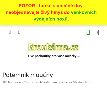
Přejít
NÁKUP
na
obsah
KOŠÍK
Potemník moučný
Průměrné
385 hodnocení
Podrobnosti hodnocení
Značka:
Vlastní chov
hodnocení
produktu
je
5,0
z