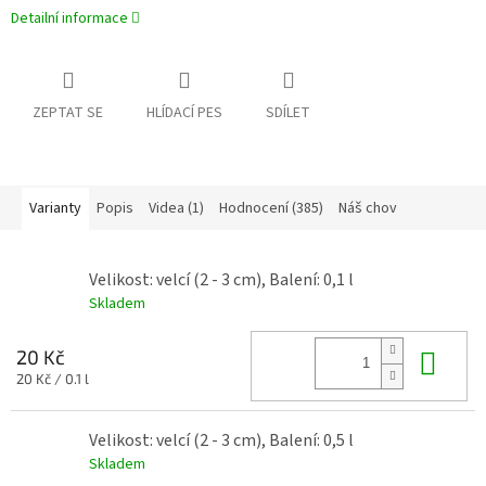
Detailní informace
ZEPTAT SE
HLÍDACÍ PES
SDÍLET
Varianty
Popis
Videa (1)
Hodnocení (385)
Náš chov
Velikost: velcí (2 - 3 cm), Balení: 0,1 l
Skladem
Do 
20 Kč
Měrná
20 Kč / 0.1 l
cena:
Velikost: velcí (2 - 3 cm), Balení: 0,5 l
Skladem