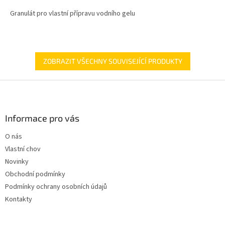
z
Granulát pro vlastní přípravu vodního gelu
5
hvězdiček.
ZOBRAZIT VŠECHNY SOUVISEJÍCÍ PRODUKTY
Z
á
p
a
Informace pro vás
t
O nás
í
Vlastní chov
Novinky
Obchodní podmínky
Podmínky ochrany osobních údajů
Kontakty