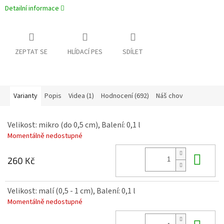
Detailní informace
ZEPTAT SE
HLÍDACÍ PES
SDÍLET
Varianty
Popis
Videa (1)
Hodnocení (692)
Náš chov
Velikost: mikro (do 0,5 cm), Balení: 0,1 l
Momentálně nedostupné
Do 
260 Kč
Velikost: malí (0,5 - 1 cm), Balení: 0,1 l
Momentálně nedostupné