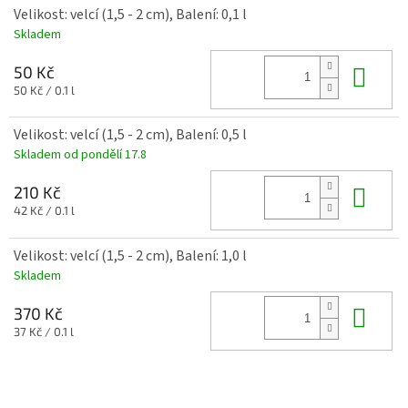
Velikost: velcí (1,5 - 2 cm), Balení: 0,1 l
Skladem
Do 
50 Kč
Měrná
50 Kč / 0.1 l
cena:
Velikost: velcí (1,5 - 2 cm), Balení: 0,5 l
Skladem od pondělí 17.8
Do 
210 Kč
Měrná
42 Kč / 0.1 l
cena:
Velikost: velcí (1,5 - 2 cm), Balení: 1,0 l
Skladem
Do 
370 Kč
Měrná
37 Kč / 0.1 l
cena: