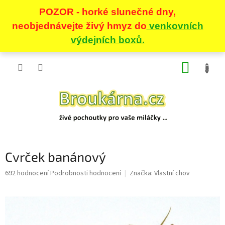
Přejít
NÁKUP
na
obsah
KOŠÍK
Cvrček banánový
Průměrné
692 hodnocení
Podrobnosti hodnocení
Značka:
Vlastní chov
hodnocení
produktu
je
5,0
z