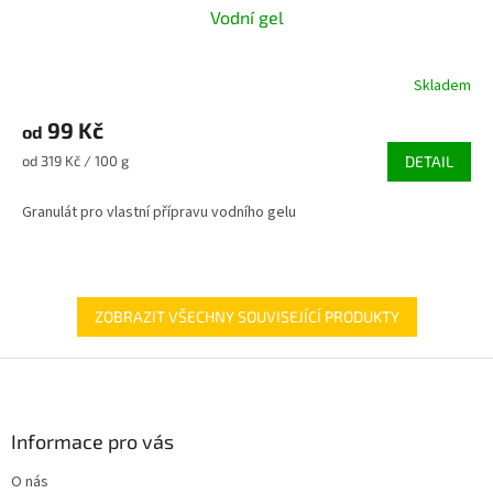
Vodní gel
Skladem
Průměrné
hodnocení
99 Kč
produktu
od
je
Měrná
od 319 Kč / 100 g
DETAIL
5,0
cena:
z
Granulát pro vlastní přípravu vodního gelu
5
hvězdiček.
ZOBRAZIT VŠECHNY SOUVISEJÍCÍ PRODUKTY
Z
á
p
a
Informace pro vás
t
O nás
í