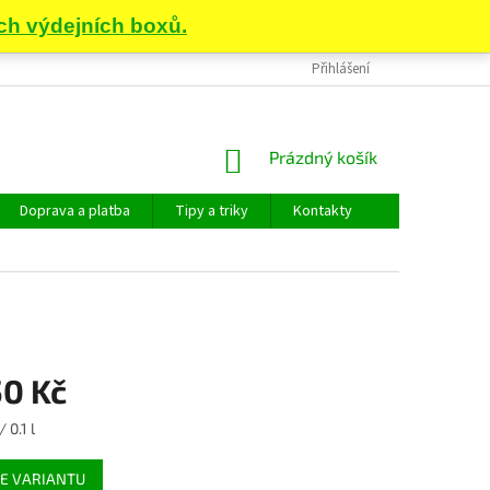
Přihlášení
NÁKUPNÍ
Prázdný košík
KOŠÍK
Doprava a platba
Tipy a triky
Kontakty
50 Kč
 0.1 l
E VARIANTU