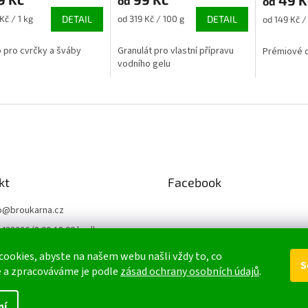
ktu
produktu
produktu
od
od
je
je
Měrná
Měrná
Kč / 1 kg
DETAIL
od 319 Kč / 100 g
DETAIL
od 149 Kč / 
5,0
5,0
cena:
cena:
z
z
 pro cvrčky a šváby
Granulát pro vlastní přípravu
Prémiové 
5
5
vodního gelu
ček.
hvězdiček.
hvězdiček.
kt
Facebook
o
@
broukarna.cz
433226 (8:00-18:00 hod)
ukárna.cz
ookies, abyste na našem webu našli vždy to, co
S
 a zpracováváme je podle
zásad ochrany osobních údajů
.
ní