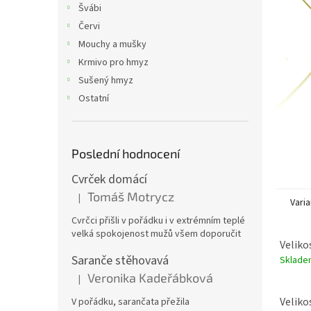
p
Švábi
a
Červi
n
Mouchy a mušky
e
Krmivo pro hmyz
l
Sušený hmyz
Ostatní
Poslední hodnocení
Cvrček domácí
Tomáš Motrycz
|
Hodnocení produktu je 5 z 5 hvězdiček.
Varia
Cvrčci přišli v pořádku i v extrémním teplé
velká spokojenost mužů všem doporučit
Velikos
Saranče stěhovavá
Skladem
Veronika Kadeřábková
|
Hodnocení produktu je 5 z 5 hvězdiček.
Velikos
V pořádku, sarančata přežila