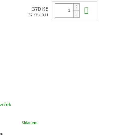
Do košíku
370 Kč
Měrná
37 Kč / 0.1 l
cena:
vrček
Skladem
č