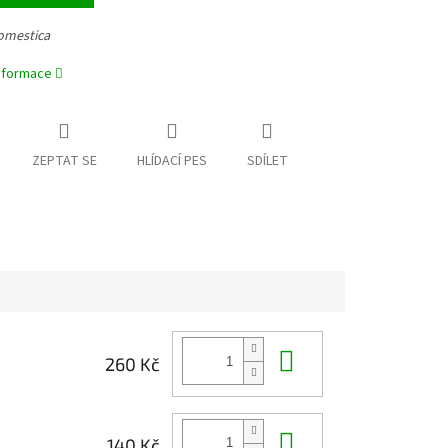
omestica
informace
ZEPTAT SE
HLÍDACÍ PES
SDÍLET
Do košíku
260 Kč
Do košíku
140 Kč