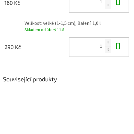
Do 
160 Kč
Velikost: velké (1-1,5 cm), Balení: 1,0 l
Skladem od úterý 11.8
Do 
290 Kč
Související produkty