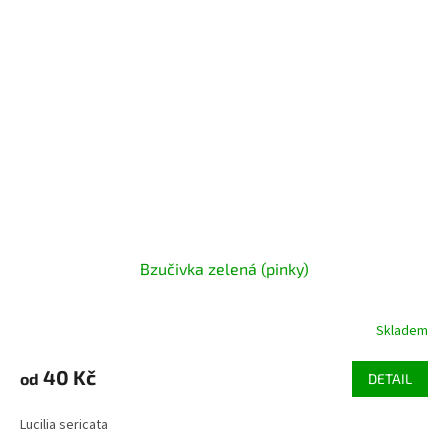
Bzučivka zelená (pinky)
Skladem
Průměrné
hodnocení
produktu
40 Kč
od
DETAIL
je
5,0
Lucilia sericata
z
5