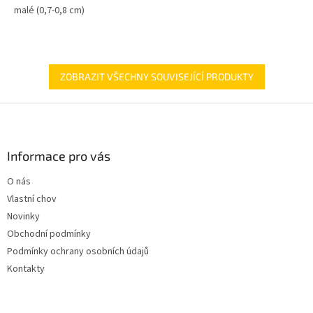
malé (0,7-0,8 cm)
hvězdiček.
ZOBRAZIT VŠECHNY SOUVISEJÍCÍ PRODUKTY
Z
á
p
a
Informace pro vás
t
O nás
í
Vlastní chov
Novinky
Obchodní podmínky
Podmínky ochrany osobních údajů
Kontakty