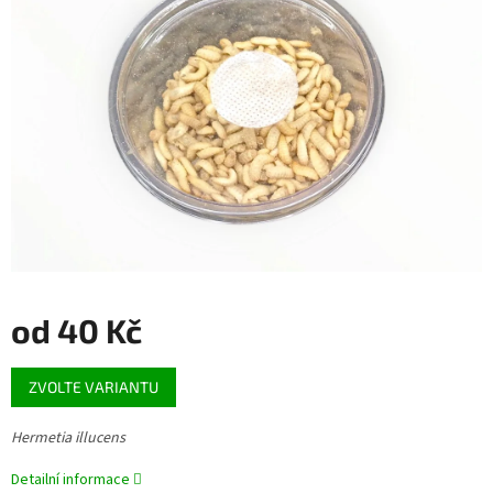
5
hvězdiček.
od
40 Kč
Měrná
ZVOLTE VARIANTU
cena:
Hermetia illucens
Detailní informace