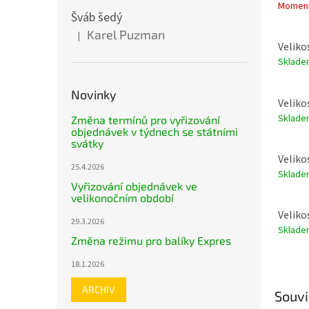
Moment
Šváb šedý
Karel Puzman
|
Hodnocení produktu je 5 z 5 hvězdiček.
Velikos
Skladem
Novinky
Velikos
Skladem
Změna termínů pro vyřizování
objednávek v týdnech se státními
svátky
Velikos
25.4.2026
Skladem
Vyřizování objednávek ve
velikonočním období
Velikos
29.3.2026
Skladem
Změna režimu pro balíky Expres
18.1.2026
ARCHIV
Souvi