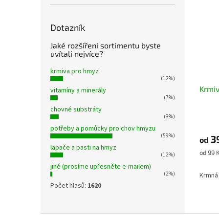
Dotazník
Jaké rozšíření sortimentu byste
uvítali nejvíce?
krmiva pro hmyz
(12%)
Krmiv
vitamíny a minerály
(7%)
chovné substráty
(8%)
Průmě
potřeby a pomůcky pro chov hmyzu
hodno
(59%)
3
produ
od
lapače a pasti na hmyz
je
Měrná
od 99 K
(12%)
5,0
cena:
jiné (prosíme upřesněte e-mailem)
z
(2%)
Krmná 
5
Počet hlasů:
1620
hvězdi
Z