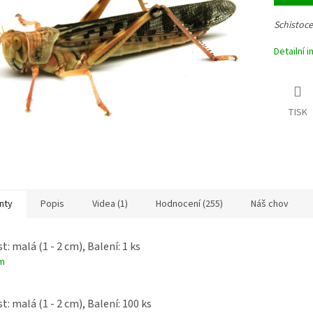
Schistoce
Detailní 
TISK
nty
Popis
Videa (1)
Hodnocení (255)
Náš chov
t: malá (1 - 2 cm), Balení: 1 ks
m
t: malá (1 - 2 cm), Balení: 100 ks