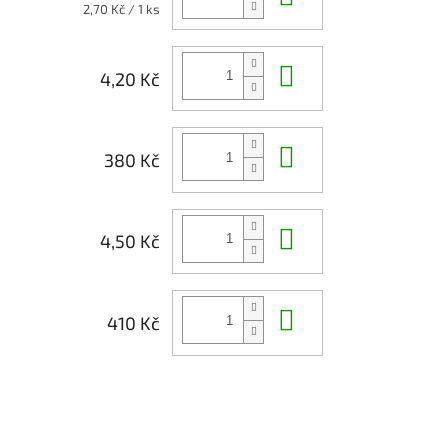
Měrná
2,70 Kč / 1 ks
cena:
Do košíku
4,20 Kč
Do košíku
380 Kč
Do košíku
4,50 Kč
Do košíku
410 Kč