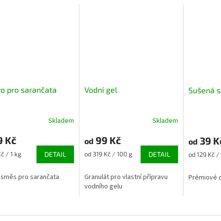
o pro sarančata
Vodní gel
Sušená s
Skladem
Skladem
rné
Průměrné
Průměrné
cení
hodnocení
hodnocení
9 Kč
99 Kč
39 K
ktu
produktu
produktu
od
od
je
je
Měrná
Měrná
č / 1 kg
DETAIL
od 319 Kč / 100 g
DETAIL
od 129 Kč / 
5,0
5,0
cena:
cena:
z
z
směs pro sarančata
Granulát pro vlastní přípravu
Prémiové 
5
5
vodního gelu
ček.
hvězdiček.
hvězdiček.