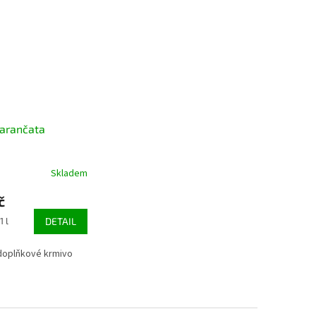
arančata
Skladem
č
1 l
DETAIL
doplňkové krmivo