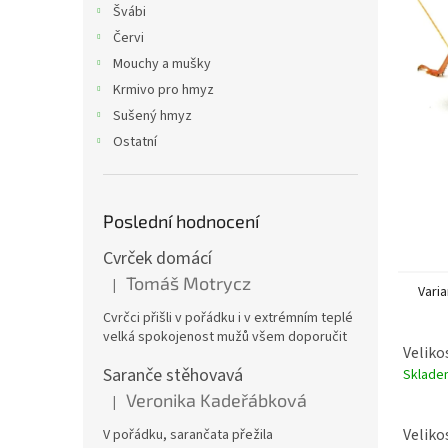
p
Švábi
a
Červi
n
Mouchy a mušky
e
Krmivo pro hmyz
l
Sušený hmyz
Ostatní
Poslední hodnocení
Cvrček domácí
Tomáš Motrycz
|
Hodnocení produktu je 5 z 5 hvězdiček.
Varia
Cvrčci přišli v pořádku i v extrémním teplé
velká spokojenost mužů všem doporučit
Velikos
Saranče stěhovavá
Sklade
Veronika Kadeřábková
|
Hodnocení produktu je 5 z 5 hvězdiček.
Velikos
V pořádku, sarančata přežila