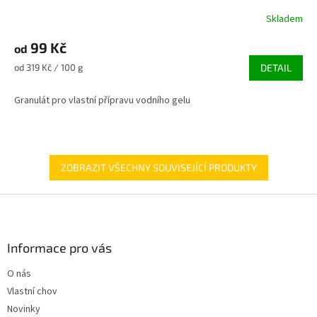
Skladem
Průměrné
hodnocení
99 Kč
produktu
od
je
Měrná
od 319 Kč / 100 g
DETAIL
5,0
cena:
z
Granulát pro vlastní přípravu vodního gelu
5
hvězdiček.
ZOBRAZIT VŠECHNY SOUVISEJÍCÍ PRODUKTY
Z
á
p
a
Informace pro vás
t
O nás
í
Vlastní chov
Novinky