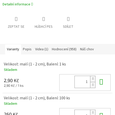
Detailní informace
ZEPTAT SE
HLÍDACÍ PES
SDÍLET
Varianty
Popis
Videa (1)
Hodnocení (958)
Náš chov
Velikost: malí (1 - 2 cm), Balení: 1 ks
Skladem
Do 
2,90 Kč
Měrná
2,90 Kč / 1 ks
cena:
Velikost: malí (1 - 2 cm), Balení: 100 ks
Skladem
260 Kč