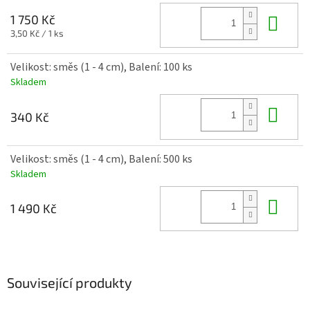
Do 
1 750 Kč
Měrná
3,50 Kč / 1 ks
cena:
Velikost: směs (1 - 4 cm), Balení: 100 ks
Skladem
Do 
340 Kč
Velikost: směs (1 - 4 cm), Balení: 500 ks
Skladem
Do 
1 490 Kč
Související produkty