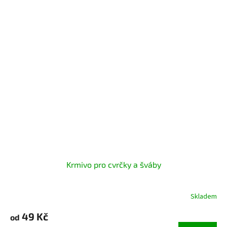
Krmivo pro cvrčky a šváby
Skladem
Průměrné
hodnocení
49 Kč
produktu
od
je