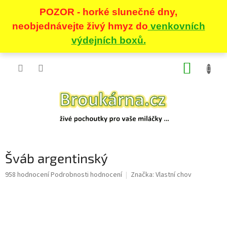
Přejít
NÁKUP
na
obsah
KOŠÍK
Šváb argentinský
Průměrné
958 hodnocení
Podrobnosti hodnocení
Značka:
Vlastní chov
hodnocení
produktu
je
5,0
z