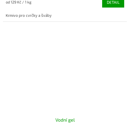
Měrná
od 129 Kč / 1 kg
DETAIL
5,0
cena:
z
Krmivo pro cvrčky a šváby
5
hvězdiček.
Vodní gel