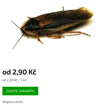
5
hvězdiček.
od
2,90 Kč
Měrná
od 2,30 Kč / 1 ks
cena:
ZVOLTE VARIANTU
Blaptica dubia