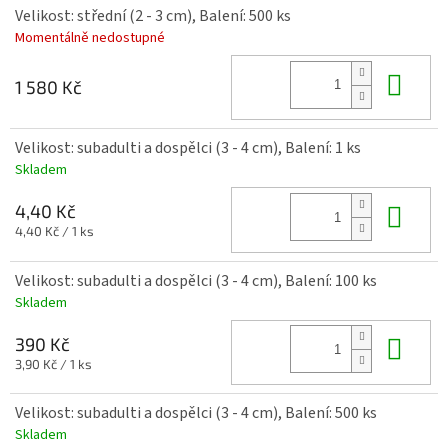
Velikost: střední (2 - 3 cm), Balení: 500 ks
Momentálně nedostupné
Do 
1 580 Kč
Velikost: subadulti a dospělci (3 - 4 cm), Balení: 1 ks
Skladem
Do 
4,40 Kč
Měrná
4,40 Kč / 1 ks
cena:
Velikost: subadulti a dospělci (3 - 4 cm), Balení: 100 ks
Skladem
Do 
390 Kč
Měrná
3,90 Kč / 1 ks
cena:
Velikost: subadulti a dospělci (3 - 4 cm), Balení: 500 ks
Skladem