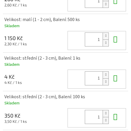
Do 
Měrná
2,60 Kč / 1 ks
cena:
Velikost: malí (1 - 2 cm), Balení: 500 ks
Skladem
Do 
1 150 Kč
Měrná
2,30 Kč / 1 ks
cena:
Velikost: střední (2 - 3 cm), Balení: 1 ks
Skladem
Do 
4 Kč
Měrná
4 Kč / 1 ks
cena:
Velikost: střední (2 - 3 cm), Balení: 100 ks
Skladem
Do 
350 Kč
Měrná
3,50 Kč / 1 ks
cena: