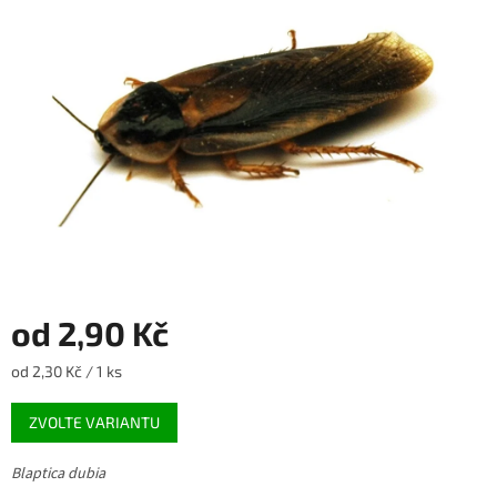
5
hvězdiček.
od
2,90 Kč
Měrná
od 2,30 Kč / 1 ks
cena:
ZVOLTE VARIANTU
Blaptica dubia