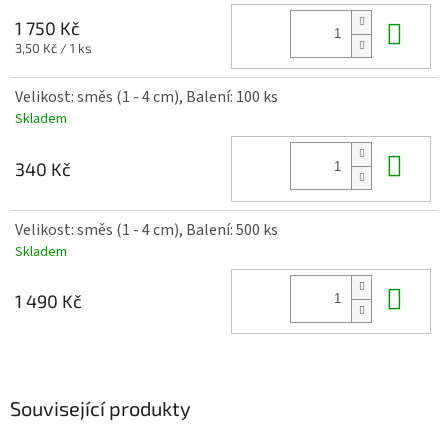
Do 
1 750 Kč
Měrná
3,50 Kč / 1 ks
cena:
Velikost: směs (1 - 4 cm), Balení: 100 ks
Skladem
Do 
340 Kč
Velikost: směs (1 - 4 cm), Balení: 500 ks
Skladem
Do 
1 490 Kč
Související produkty