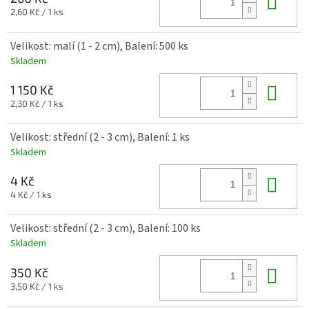
Do 
Měrná
2,60 Kč / 1 ks
cena:
Velikost: malí (1 - 2 cm), Balení: 500 ks
Skladem
Do 
1 150 Kč
Měrná
2,30 Kč / 1 ks
cena:
Velikost: střední (2 - 3 cm), Balení: 1 ks
Skladem
Do 
4 Kč
Měrná
4 Kč / 1 ks
cena:
Velikost: střední (2 - 3 cm), Balení: 100 ks
Skladem
Do 
350 Kč
Měrná
3,50 Kč / 1 ks
cena: