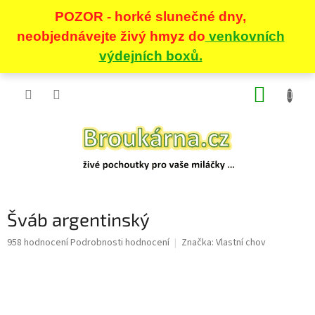
Přejít
NÁKUP
na
obsah
KOŠÍK
Šváb argentinský
Průměrné
958 hodnocení
Podrobnosti hodnocení
Značka:
Vlastní chov
hodnocení
produktu
je
5,0
z