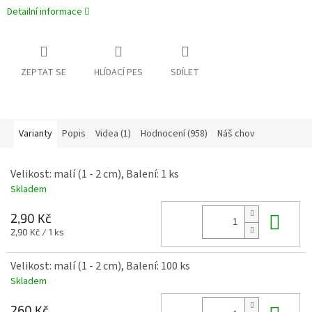
Detailní informace
ZEPTAT SE
HLÍDACÍ PES
SDÍLET
Varianty
Popis
Videa (1)
Hodnocení (958)
Náš chov
Velikost: malí (1 - 2 cm), Balení: 1 ks
Skladem
Do 
2,90 Kč
Měrná
2,90 Kč / 1 ks
cena:
Velikost: malí (1 - 2 cm), Balení: 100 ks
Skladem
260 Kč