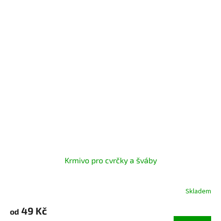
Krmivo pro cvrčky a šváby
Skladem
Průměrné
hodnocení
49 Kč
produktu
od
je