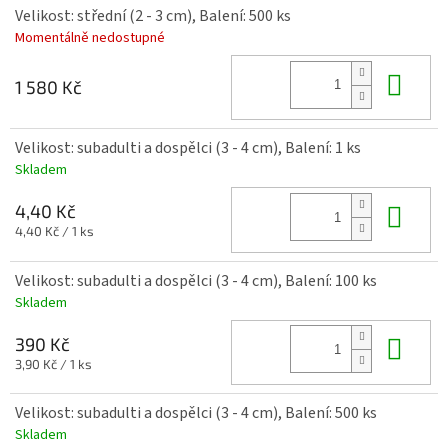
Velikost: střední (2 - 3 cm), Balení: 500 ks
Momentálně nedostupné
Do 
1 580 Kč
Velikost: subadulti a dospělci (3 - 4 cm), Balení: 1 ks
Skladem
Do 
4,40 Kč
Měrná
4,40 Kč / 1 ks
cena:
Velikost: subadulti a dospělci (3 - 4 cm), Balení: 100 ks
Skladem
Do 
390 Kč
Měrná
3,90 Kč / 1 ks
cena:
Velikost: subadulti a dospělci (3 - 4 cm), Balení: 500 ks
Skladem