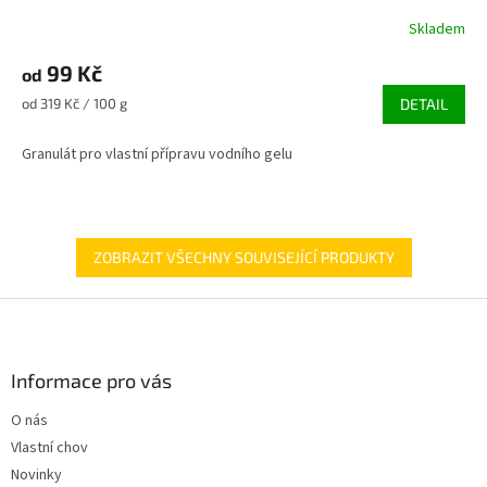
Skladem
Průměrné
hodnocení
99 Kč
produktu
od
je
Měrná
od 319 Kč / 100 g
DETAIL
5,0
cena:
z
Granulát pro vlastní přípravu vodního gelu
5
hvězdiček.
ZOBRAZIT VŠECHNY SOUVISEJÍCÍ PRODUKTY
Z
á
p
a
Informace pro vás
t
O nás
í
Vlastní chov
Novinky