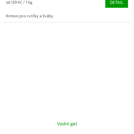
Měrná
od 129 Kč / 1 kg
DETAIL
5,0
cena:
z
Krmivo pro cvrčky a šváby
5
hvězdiček.
Vodní gel