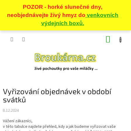
Přejít
NÁKUP
na
obsah
KOŠÍK
Vyřizování objednávek v období
svátků
8.12.2024
Vážení zákazníci,
v této tabulce najdete
přehled, kdy a jak budeme vyřizovat vaše