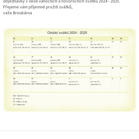
objednávky v okolí vánočních a novoročních svátků 2024 - 2025.
Přejeme vám příjemné prožití svátků,
vaše Broukárna
Z