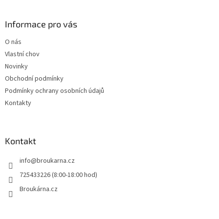
á
p
a
Informace pro vás
t
O nás
í
Vlastní chov
Novinky
Obchodní podmínky
Podmínky ochrany osobních údajů
Kontakty
Kontakt
info
@
broukarna.cz
725433226 (8:00-18:00 hod)
Broukárna.cz